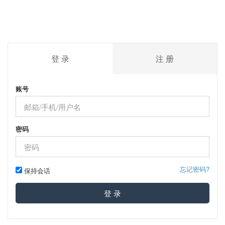
登 录
注 册
账号
密码
忘记密码?
保持会话
登 录