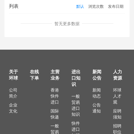
列表
默认
浏览次数
发布日期
暂无更多数据
关于
在线
主营
进出
新闻
人力
环球
下单
业务
口知
公告
资源
识
公司
香港
新闻
环球
简介
快件
动态
人才
一般
进口
观
贸易
企业
公告
进口
文化
国际
通知
应聘
知识
快递
须知
快件
一般
招聘
进口
贸易
职位