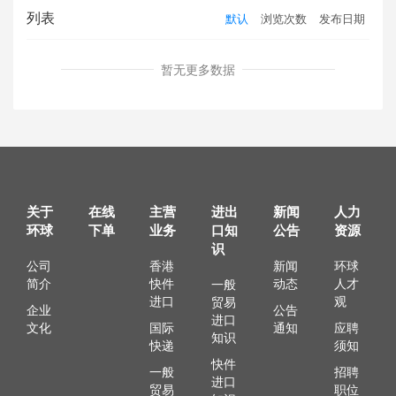
列表
默认
浏览次数
发布日期
暂无更多数据
关于
在线
主营
进出
新闻
人力
环球
下单
业务
口知
公告
资源
识
公司
香港
新闻
环球
简介
快件
动态
人才
一般
进口
观
贸易
企业
公告
进口
文化
国际
通知
应聘
知识
快递
须知
快件
一般
招聘
进口
贸易
职位