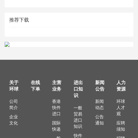
推荐下载
关于
在线
主营
进出
新闻
人力
环球
下单
业务
口知
公告
资源
识
公司
香港
新闻
环球
简介
快件
动态
人才
一般
进口
观
贸易
企业
公告
进口
文化
国际
通知
应聘
知识
快递
须知
快件