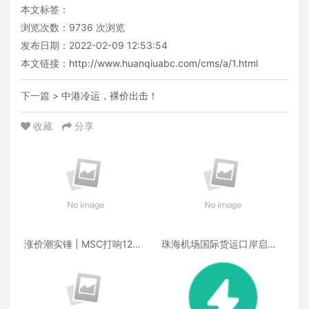
本文标签：
浏览次数：
9736
次浏览
发布日期：2022-02-09 12:53:54
本文链接：
http://www.huanqiuabc.com/cms/a/1.html
下一篇 >
中港冷运，裸价出击！
收藏
分享
涨价潮实锤 | MSC打响12月
珠海机场国际货运口岸启
第一枪，40尺柜暴涨50%，
用，首架包机直飞河内
头部船司或集体跟涨！