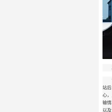
其次
17
站后
心，
输情
以及