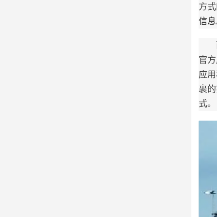
方式
信息
而 
官方
应用
裹的
式。