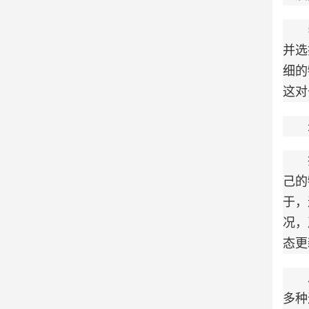
51
并选
细的
这对
最后
找到
己的
于，
况，
态更
总之
多种