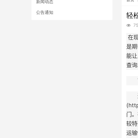
新闻动态
公告通知
轻
7
在现
是期
能让
查询
首先
通过
(h
门。
较特
运输