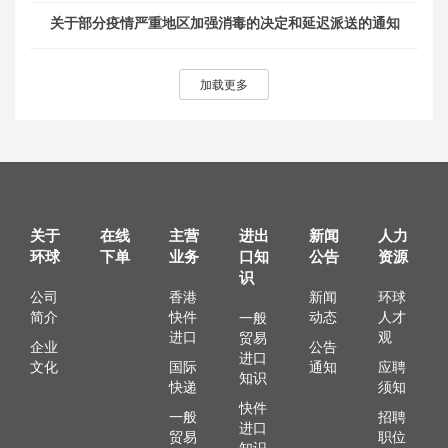
关于部分疫情严重地区加强消毒的决定和延迟派送的通知
加载更多
关于
在线
主营
进出
新闻
人力
环球
下单
业务
口知
公告
资源
识
公司
香港
新闻
环球
简介
快件
动态
人才
一般
进口
观
贸易
企业
公告
进口
文化
国际
通知
应聘
知识
快递
须知
快件
一般
招聘
进口
贸易
职位
知识