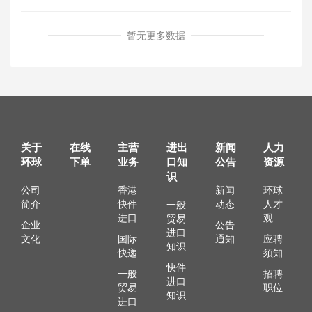
暂无更多数据
关于
在线
主营
进出
新闻
人力
环球
下单
业务
口知
公告
资源
识
公司
香港
新闻
环球
简介
快件
动态
人才
一般
进口
观
贸易
企业
公告
进口
文化
国际
通知
应聘
知识
快递
须知
快件
一般
招聘
进口
贸易
职位
知识
进口