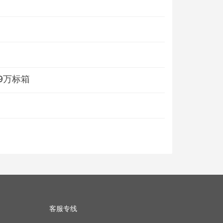
.9万标箱
客服专线