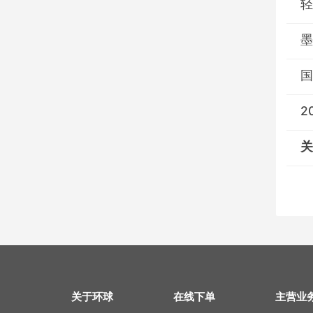
轻
墨
国
2
关
关于环球
在线下单
主营业