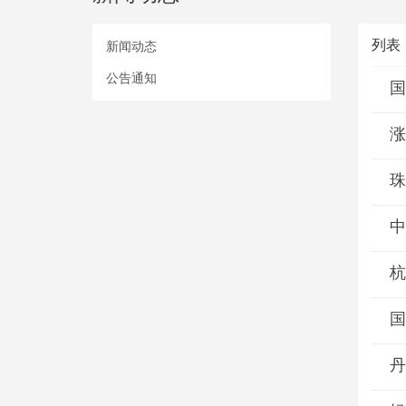
列表
新闻动态
公告通知
国
涨
珠
中
杭
国
丹