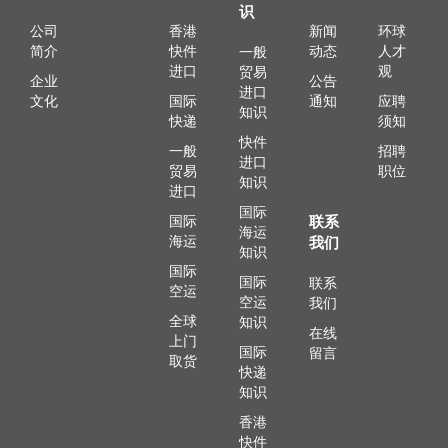
识
公司
香港
新闻
环球
简介
快件
动态
人才
一般
进口
观
贸易
企业
公告
进口
文化
国际
通知
应聘
知识
快递
须知
快件
一般
招聘
进口
贸易
职位
知识
进口
国际
国际
联系
海运
海运
我们
知识
国际
国际
联系
空运
空运
我们
全球
知识
在线
上门
国际
留言
取货
快递
知识
香港
快件