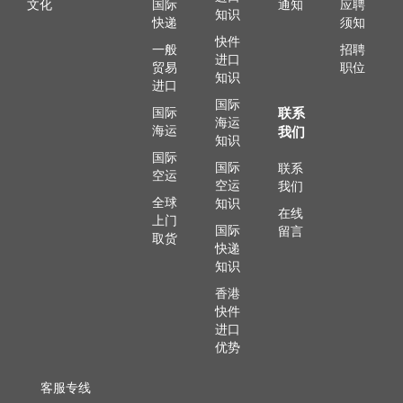
文化
国际
通知
应聘
知识
快递
须知
快件
一般
招聘
进口
贸易
职位
知识
进口
国际
国际
联系
海运
海运
我们
知识
国际
国际
联系
空运
空运
我们
全球
知识
在线
上门
国际
留言
取货
快递
知识
香港
快件
进口
优势
客服专线