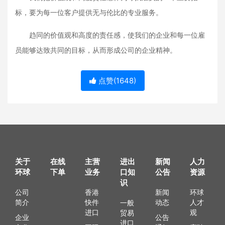
标，要为每一位客户提供无与伦比的专业服务。
趋同的价值观和高度的责任感，使我们的企业和每一位雇
员能够达致共同的目标，从而形成公司的企业精神。
点赞(
1648
)
关于
在线
主营
进出
新闻
人力
环球
下单
业务
口知
公告
资源
识
公司
香港
新闻
环球
简介
快件
动态
人才
一般
进口
观
贸易
企业
公告
进口