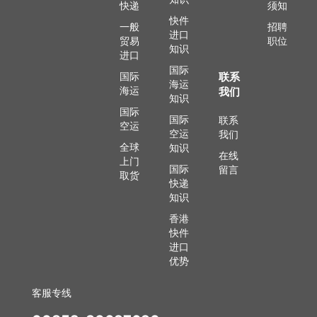
快递
须知
快件
一般
招聘
进口
贸易
职位
知识
进口
国际
国际
联系
海运
海运
我们
知识
国际
国际
联系
空运
空运
我们
全球
知识
在线
上门
国际
留言
取货
快递
知识
香港
快件
进口
优势
客服专线