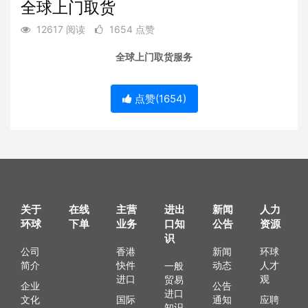
全球上门取货
12617 阅读
1654 点赞
全球上门取货服务
点赞(
1654
)
关于
在线
主营
进出
新闻
人力
环球
下单
业务
口知
公告
资源
识
公司
香港
新闻
环球
简介
快件
动态
人才
一般
进口
观
贸易
企业
公告
进口
文化
国际
通知
应聘
知识